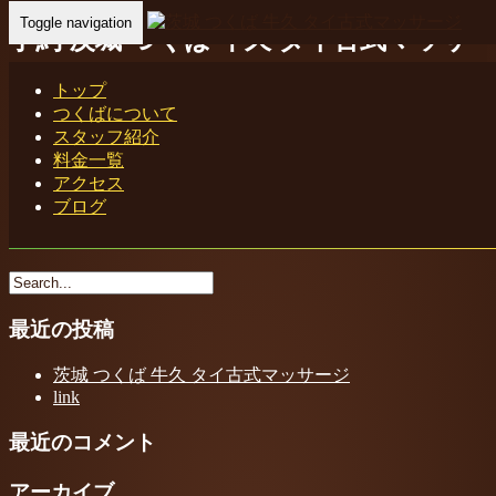
Toggle navigation
予約 茨城 つくば 牛久 タイ古式マッサ
ージ
トップ
つくばについて
Home
-
-
予約 …
スタッフ紹介
料金一覧
アクセス
ブログ
予約 茨城 つくば 牛久 タイ古式マッサージ
最近の投稿
茨城 つくば 牛久 タイ古式マッサージ
link
最近のコメント
アーカイブ