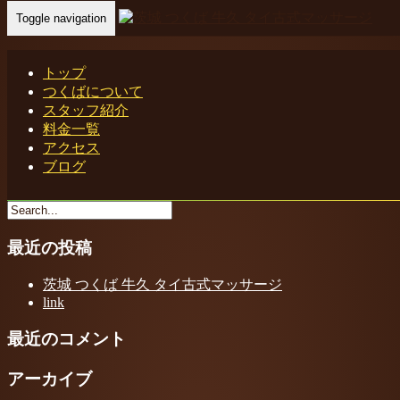
Toggle navigation
Home
-
お得な…
トップ
つくばについて
スタッフ紹介
料金一覧
お得な割引キャンペーン つくば タイ古式マッサージ｜茨城
アクセス
ブログ
牛久
最近の投稿
茨城 つくば 牛久 タイ古式マッサージ
link
最近のコメント
アーカイブ