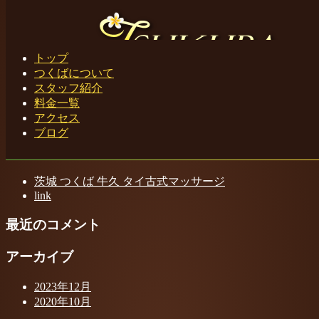
Home
-
充電器…
トップ
つくばについて
Toggle navigation
スタッフ紹介
充電器 茨城 つくば 牛久 タイ古式マッサージ
料金一覧
アクセス
ブログ
最近の投稿
茨城 つくば 牛久 タイ古式マッサージ
link
最近のコメント
アーカイブ
2023年12月
2020年10月