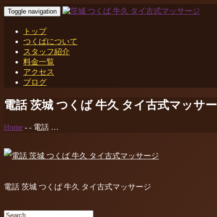
Toggle navigation
トップ
つくばについて
スタッフ紹介
料金一覧
アクセス
ブログ
電話 茨城 つくば 牛久 タイ古式マッサ
Home
-
-
電話 …
電話 茨城 つくば 牛久 タイ古式マッサージ